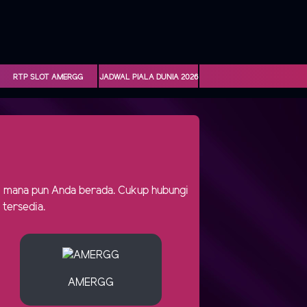
RTP SLOT AMERGG
JADWAL PIALA DUNIA 2026
di mana pun Anda berada. Cukup hubungi
 tersedia.
AMERGG