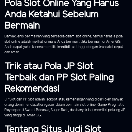
Pola Slot Online Yang Harus
Anda Ketahui Sebelum
Bermain
Banyak jenis permainan yang tersedia dalam slot online, namun rahasia pola
slot online adalah melihat di mana Anda bermain. Jika bermain di AmerGG,
Anda dapat yakin karena memiliki kredibilitas tinggi dengan transaksi cepat
dan aman.
Trik atau Pola JP Slot
Terbaik dan PP Slot Paling
Rekomendasi
JP Slot dan PP Slot adalah jackpot atau kemenangan yang dicari oleh banyak
orang demi mendapatkan gacor dalam bermain slot online. Game Pragmatic
Play seperti Sweet Bonanza, Sugar Rush, dan banyak lagi memiliki peluang JP
yang tinggi di AmerGG.
Tentang Situs Judi Slot