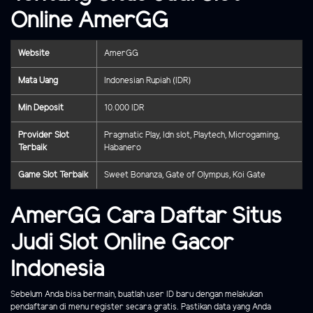
Online AmerGG
Website
AmerGG
Mata Uang
Indonesian Rupiah (IDR)
Min Deposit
10.000 IDR
Provider Slot
Pragmatic Play, Idn slot, Playtech, Microgaming,
Terbaik
Habanero
Game Slot Terbaik
Sweet Bonanza, Gate of Olympus, Koi Gate
AmerGG Cara Daftar Situs
Judi Slot Online Gacor
Indonesia
Sebelum Anda bisa bermain, buatlah user ID baru dengan melakukan
pendaftaran di menu register secara gratis. Pastikan data yang Anda