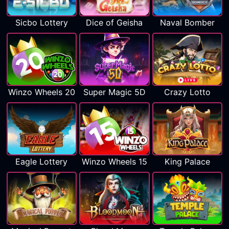
Sicbo Lottery
Dice of Geisha
Naval Bomber
Winzo Wheels 20
Super Magic 5D
Crazy Lotto
Eagle Lottery
Winzo Wheels 15
King Palace