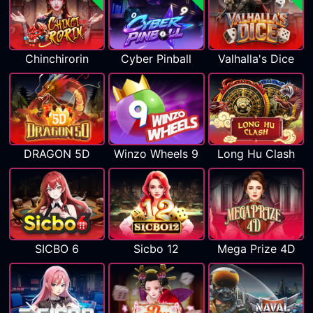
Chinchirorin
Cyber Pinball
Valhalla's Dice
DRAGON 5D
Winzo Wheels 9
Long Hu Clash
SICBO 6
Sicbo 12
Mega Prize 4D