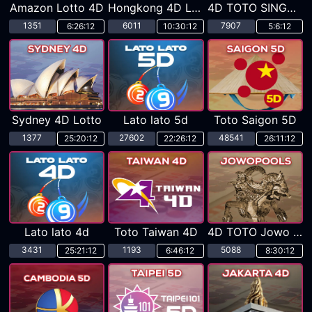
Amazon Lotto 4D
Hongkong 4D Lotto
4D TOTO SINGAPORE POOLS
1351
6011
7907
6:26:11
10:30:11
5:6:11
Sydney 4D Lotto
Lato lato 5d
Toto Saigon 5D
1377
27602
48541
25:20:11
22:26:11
26:11:11
Lato lato 4d
Toto Taiwan 4D
4D TOTO Jowo POOLS
3431
1193
5088
25:21:11
6:46:11
8:30:11