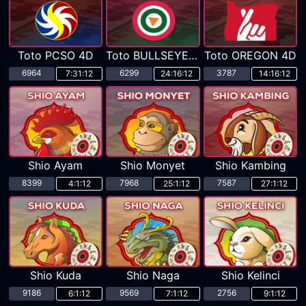
Toto PCSO 4D
Toto BULLSEYE 4D
Toto OREGON 4D
6964
6299
3787
7:31:11
24:16:11
14:16:11
Shio Ayam
Shio Monyet
Shio Kambing
8399
7968
7587
4:1:11
25:1:11
27:1:11
Shio Kuda
Shio Naga
Shio Kelinci
9186
9569
2756
6:1:11
7:1:11
9:1:11